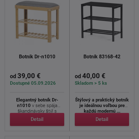
Botník Dr-n1010
Botník 83168-42
39,00 €
40,00 €
od
od
Dostupné 05.09.2026
Skladom > 5 ks
Elegantný botník Dr-
Štýlový a praktický botník
n1010
v sebe spája
je ideálnou voľbou pre
škandinávsky štýl s
každú modernú ...
funkčným ...
Detail
Detail