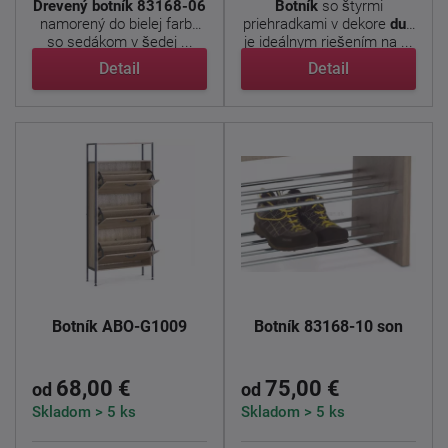
Drevený botník 83168-06
Botník
so štyrmi
namorený do bielej farby
priehradkami v dekore
dub
so sedákom v šedej ...
je ideálnym riešením na ...
Detail
Detail
Botník ABO-G1009
Botník 83168-10 son
68,00 €
75,00 €
od
od
Skladom > 5 ks
Skladom > 5 ks