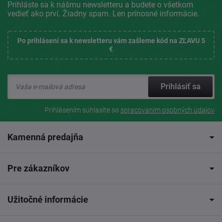
Prihláste sa k nášmu newsletteru a budete o všetkom
vedieť ako prví. Žiadny spam. Len prínosné informácie.
Po prihlásení sa k newsletteru vám zašleme kód na ZĽAVU 5
€
Prihlásiť sa
Prihlásením súhlasíte so
spracovaním osobných údajov
Kamenná predajňa
Pre zákazníkov
Užitočné informácie