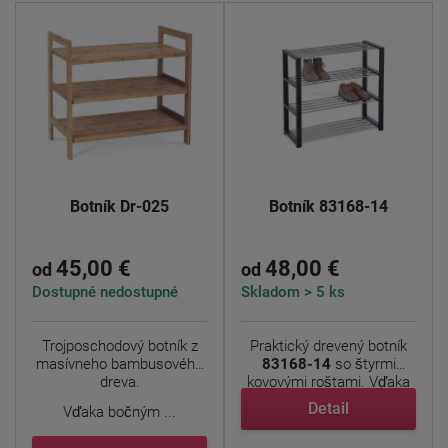
Botník Dr-025
Botník 83168-14
45,00 €
48,00 €
od
od
Dostupné nedostupné
Skladom > 5 ks
Trojposchodový botník z
Praktický drevený botník
masívneho bambusového
83168-14
so štyrmi
dreva.
kovovými roštami. Vďaka
...
Detail
Vďaka bočným ...