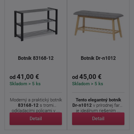
Botník 83168-12
Botník Dr-n1012
41,00 €
45,00 €
od
od
Skladom > 5 ks
Skladom > 5 ks
Moderný a praktický botník
Tento elegantný botník
83168-12
s tromi
Dr-n1012
v prírodnej farbe
odkladacími policami v ...
je ideálnym riešením ...
Detail
Detail