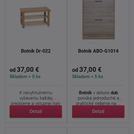
Botník Dr-022
Botník ABO-G1014
37,00 €
37,00 €
od
od
Skladom > 5 ks
Skladom > 5 ks
K nevyhnutnému
Botník
v dekore
dub
vybaveniu každej
ponúka jednoduché a
predsiene a vstupnej haly
praktické riešenie na ...
patrí ...
Detail
Detail