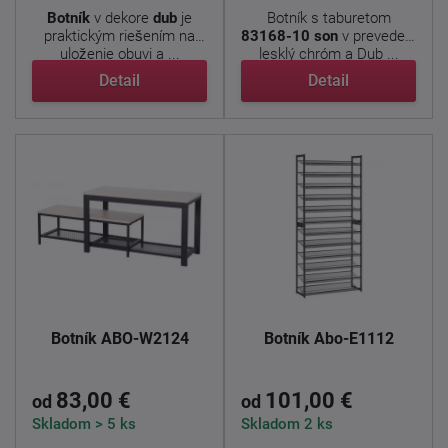
Botník
v dekore
dub
je
Botník s taburetom
praktickým riešením na
83168-10 son
v prevedení
uloženie obuvi a ...
lesklý chróm a Dub ...
Detail
Detail
Botník ABO-W2124
Botník Abo-E1112
83,00 €
101,00 €
od
od
Skladom > 5 ks
Skladom 2 ks