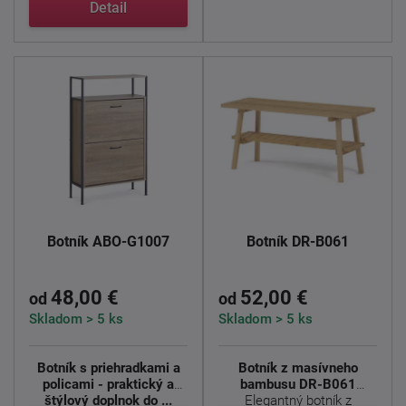
Detail
Botník ABO-G1007
Botník DR-B061
48,00 €
52,00 €
od
od
Skladom > 5 ks
Skladom > 5 ks
Botník s priehradkami a
Botník z masívneho
policami - praktický a
bambusu DR-B061
štýlový doplnok do ...
Elegantný botník z