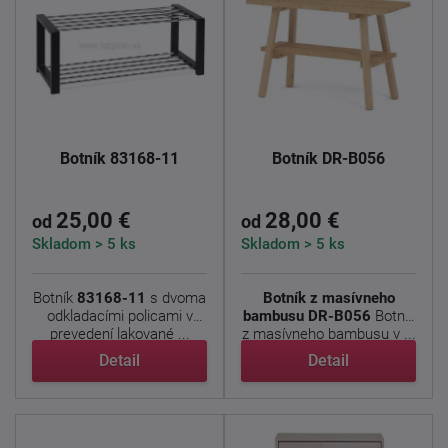
Botník 83168-11
Botník DR-B056
25,00 €
28,00 €
od
od
Skladom > 5 ks
Skladom > 5 ks
Botník
83168-11
s dvoma
Botník z masívneho
odkladacími policami v
bambusu DR-B056
Botník
prevedení lakované ...
z masívneho bambusu v ...
Detail
Detail