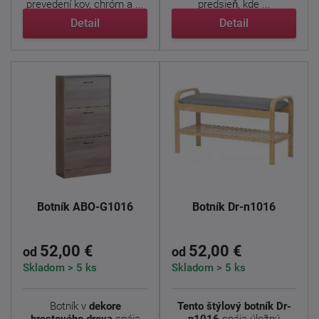
prevedení kov, chróm a ...
predsieň, kde ...
Detail
Detail
Botník ABO-G1016
Botník Dr-n1016
52,00 €
52,00 €
od
od
Skladom > 5 ks
Skladom > 5 ks
Botník v
dekore
Tento štýlový botník Dr-