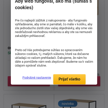
Aby web fungoval, ako má (súhlas s
cookies)
Pre čo najlepší zážitok z nakupovania - aby fungovalo
vyhľadávanie, aby sme si pamätali, čo máte v košíku, aby
ste jednoducho zistili stav vašej objednávky, aby sme vás
neobťažovali nevhodnou reklamou a aby ste sa nemuseli
Botník GD-406
Botník DR-B010
zakaždým prihlasovať.
11,00 €
18,00 €
od
od
Preto od Vás potrebujeme súhlas so spracovaním
Skladom > 5 ks
Skladom > 5 ks
súborov cookies, t.j. malých súborov, ktoré sa dočasne
ukladajú vo vašom prehliadači. Ďakujeme, že nám ho
dáte a pomôžete nám web zlepšovať. Budeme sa k vašim
údajom správať slušne.
Priestranný
botník
Botník z masívneho
kombinuje jednoduchý
bambusu s dvoma
dizajn s maximálnou ...
policami DR-B010
Botník
Podrobné nastavenie
Prijať všetko
z ...
Detail
Detail
novinka