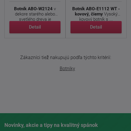
Botník ABO-W2124
v
Botník ABO-E1112 WT -
dekore starého alebo
kovový, čierny
Vysoký
svetlého dreva je
kovový botník s ...
praktickým a ...
Detail
Detail
Zákazníci tiež nakupujú podľa týchto kritérií:
Botníky
Novinky, akcie a tipy na kvalitný spánok