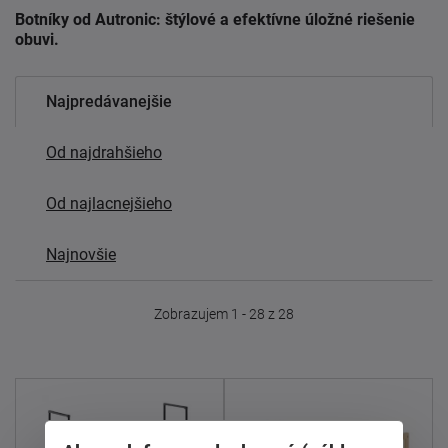
Botníky od Autronic: štýlové a efektívne úložné riešenie
obuvi.
Najpredávanejšie
Od najdrahšieho
Od najlacnejšieho
Najnovšie
Zobrazujem 1 - 28 z 28