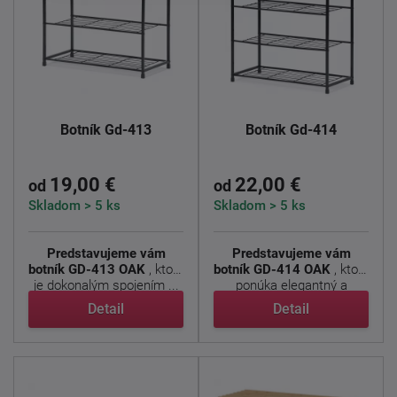
Botník Gd-413
Botník Gd-414
19,00 €
22,00 €
od
od
Skladom > 5 ks
Skladom > 5 ks
Predstavujeme vám
Predstavujeme vám
botník GD-413 OAK
, ktorý
botník GD-414 OAK
, ktorý
je dokonalým spojením ...
ponúka elegantný a
funkčný ...
Detail
Detail