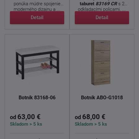
ponúka múdre spojenie
taburet
83169 CR
s 2
moderného dizajnu a ...
odkladacími policami. ...
Detail
Detail
Botník 83168-06
Botník ABO-G1018
63,00 €
68,00 €
od
od
Skladom > 5 ks
Skladom > 5 ks