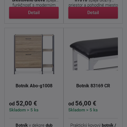
brestového dreva
spája
n1016
spája úložný
funkčnosť s moderným
priestor a pohodlné miesto
designom. ...
...
Detail
Detail
Botník Abo-g1008
Botník 83169 CR
52,00 €
56,00 €
od
od
Skladom > 5 ks
Skladom > 5 ks
Botník
v dekore
dub
Praktický kovový
botník /