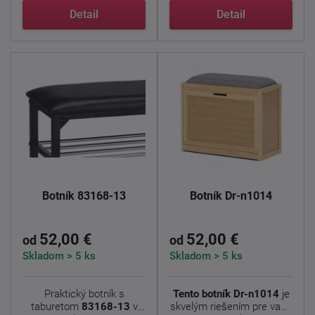
masívneho ...
Detail
Detail
Botník 83168-13
Botník Dr-n1014
52,00 €
52,00 €
od
od
Skladom > 5 ks
Skladom > 5 ks
Praktický botník s
Tento botník Dr-n1014
je
taburetom
83168-13
v
skvelým riešením pre vašu