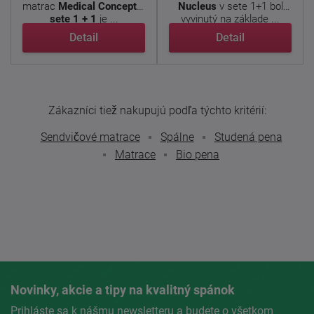
matrac
Medical Concept v
Nucleus
v sete 1+1 bol
sete 1 + 1
je ...
vyvinutý na základe ...
Detail
Detail
Zákazníci tiež nakupujú podľa týchto kritérií:
Sendvičové matrace
Spálne
Studená pena
Matrace
Bio pena
Novinky, akcie a tipy na kvalitný spánok
Prihláste sa k nášmu newsletteru a budete o všetkom