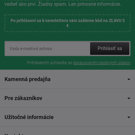
vedieť ako prví. Žiadny spam. Len prínosné informácie.
Po prihlásení sa k newsletteru vám zašleme kód na ZĽAVU 5
€
Prihlásiť sa
Prihlásením súhlasíte so
spracovaním osobných údajov
Kamenná predajňa
Pre zákazníkov
Užitočné informácie