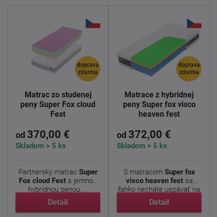
doprava
doprava
zdarma
zdarma
Matrac zo studenej
Matrace z hybridnej
peny Super Fox cloud
peny Super fox visco
Fest
heaven fest
370,00 €
372,00 €
od
od
Skladom > 5 ks
Skladom > 5 ks
Partnerský matrac
Super
S matracom
Super fox
Fox cloud
Fest
s jemnou
visco heaven
fest
sa
hybridnou penou ...
ľahko necháte uspávať na
...
Detail
Detail