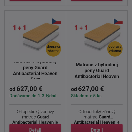
doprava
doprava
zdarma
zdarma
Matrace z hybridnej
Matrace z hybridnej
peny Guard
peny Guard
Antibacterial Heaven
Antibacterial Heaven
Fest
627,00 €
627,00 €
od
od
Dodáváme do 1-3 týdnů
Skladom > 5 ks
Ortopedický zónový
Ortopedický zónový
matrac
Guard
matrac
Guard
Antibacterial Heaven
je
Antibacterial Heaven
je
vhodný pre ...
vhodný pre ...
Detail
Detail