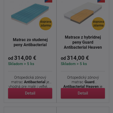
doprava
doprava
zdarma
zdarma
Matrace z hybridnej
Matrac zo studenej
peny Guard
peny Antibacterial
Antibacterial Heaven
314,00 €
314,00 €
od
od
Skladom > 5 ks
Skladom > 5 ks
Ortopedická zónový
Ortopedický zónový
matrac
Antibacterial
je
matrac
Guard
vhodná pre malé i veľké, ...
Antibacterial Heaven
je
vhodný pre ...
Detail
Detail