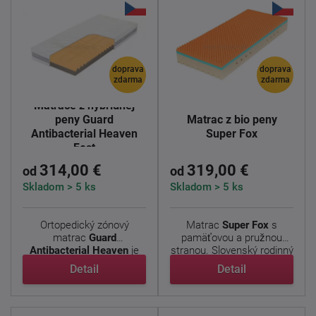
doprava
doprava
zdarma
zdarma
Matrace z hybridnej
peny Guard
Matrac z bio peny
Antibacterial Heaven
Super Fox
Fest
314,00 €
319,00 €
od
od
Skladom > 5 ks
Skladom > 5 ks
Ortopedický zónový
Matrac
Super Fox
s
matrac
Guard
pamäťovou a pružnou
Antibacterial Heaven
je
stranou. Slovenský rodinný
vhodný pre ...
...
Detail
Detail