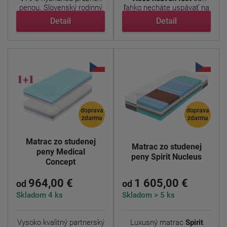
penou. Slovenský rodinný
ľahko necháte uspávať na
...
...
Detail
Detail
doprava
doprava
zdarma
zdarma
Matrac zo studenej
Matrac zo studenej
peny Medical
peny Spirit Nucleus
Concept
964,00 €
1 605,00 €
od
od
Skladom 4 ks
Skladom > 5 ks
Vysoko kvalitný partnerský
Luxusný matrac
Spirit