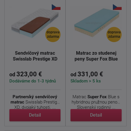
doprava
doprava
zdarma
zdarma
Sendvičový matrac
Matrac zo studenej
Swisslab Prestige XD
peny Super Fox Blue
323,00 €
331,00 €
od
od
Dodáváme do 1-3 týdnů
Skladom > 5 ks
Partnerský sendvičový
Matrac
Super Fox
Blue s
matrac
Swisslab Prestige
hybridnou pružnou penou.
XD, dvojaký tuhosti. ...
Slovenský rodinný ...
Detail
Detail