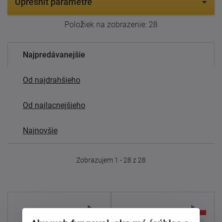
Upresniť parametre
Položiek na zobrazenie:
28
Najpredávanejšie
Od najdrahšieho
Od najlacnejšieho
Najnovšie
Zobrazujem 1 - 28 z 28