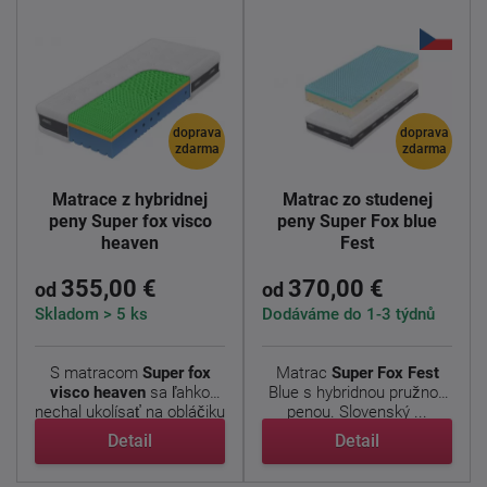
doprava
doprava
zdarma
zdarma
Matrace z hybridnej
Matrac zo studenej
peny Super fox visco
peny Super Fox blue
heaven
Fest
355,00 €
370,00 €
od
od
Skladom > 5 ks
Dodáváme do 1-3 týdnů
S matracom
Super fox
Matrac
Super Fox
Fest
visco heaven
sa ľahko
Blue s hybridnou pružnou
nechal ukolísať na obláčiku
penou. Slovenský ...
...
Detail
Detail