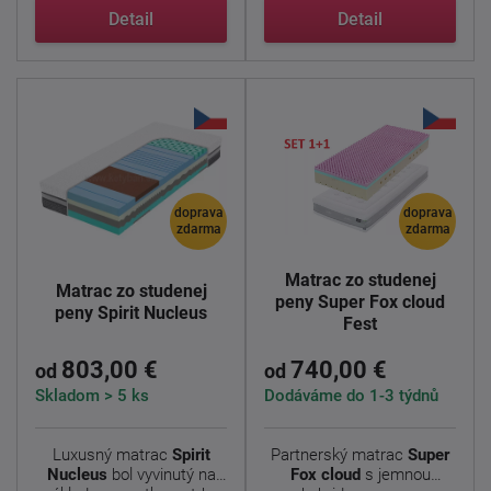
...
Detail
Detail
doprava
doprava
zdarma
zdarma
Matrac zo studenej
Matrac zo studenej
peny Super Fox cloud
peny Spirit Nucleus
Fest
803,00 €
740,00 €
od
od
Skladom > 5 ks
Dodáváme do 1-3 týdnů
Luxusný matrac
Spirit
Partnerský matrac
Super
Nucleus
bol vyvinutý na
Fox cloud
s jemnou