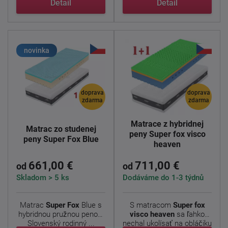
Detail
Detail
novinka
doprava
doprava
zdarma
zdarma
Matrace z hybridnej
Matrac zo studenej
peny Super fox visco
peny Super Fox Blue
heaven
661,00 €
711,00 €
od
od
Skladom > 5 ks
Dodáváme do 1-3 týdnů
Matrac
Super Fox
Blue s
S matracom
Super fox
hybridnou pružnou penou.
visco heaven
sa ľahko
Slovenský rodinný ...
nechal ukolísať na obláčiku