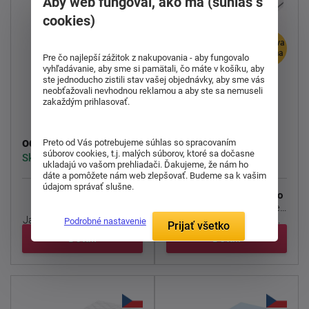
Aby web fungoval, ako má (súhlas s
cookies)
doprava
doprava
zdarma
zdarma
Pre čo najlepší zážitok z nakupovania - aby fungovalo
vyhľadávanie, aby sme si pamätali, čo máte v košíku, aby
ste jednoducho zistili stav vašej objednávky, aby sme vás
Sendvičový matrac
neobťažovali nevhodnou reklamou a aby ste sa nemuseli
Sendvičový matrac
Atlas Astana 3D
zakaždým prihlasovať.
Heureka Plus Visco
Visco
224,00 €
232,00 €
od
od
Preto od Vás potrebujeme súhlas so spracovaním
súborov cookies, t.j. malých súborov, ktoré sa dočasne
Skladom > 5 ks
Skladom > 5 ks
ukladajú vo vašom prehliadači. Ďakujeme, že nám ho
dáte a pomôžete nám web zlepšovať. Budeme sa k vašim
údajom správať slušne.
Partnerský matrac s
Atlas ASTANA 3D Visco
poťahom Cashmere.
je matrac navrhnutý pre
Jadro matraca je vyrobené
maximálne pohodlie a ...
Podrobné nastavenie
Prijať všetko
z ...
Detail
Detail