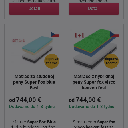
základe poznatkov z trhu
hybridnou penou
...
GelTouch. ...
Detail
Detail
doprava
doprava
zdarma
zdarma
Matrac zo studenej
Matrace z hybridnej
peny Super Fox blue
peny Super fox visco
Fest
heaven fest
744,00 €
744,00 €
od
od
Dodáváme do 1-3 týdnů
Dodáváme do 1-3 týdnů
Matrac
Super Fox
Blue
S matracom
Super fox
1+1
s hybridnou pružnou
visco heaven
fest
sa