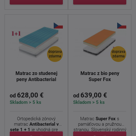
doprava
doprava
zdarma
zdarma
Matrac zo studenej
Matrac z bio peny
peny Antibacterial
Super Fox
628,00 €
639,00 €
od
od
Skladom > 5 ks
Skladom > 5 ks
Ortopedická zónový
Matrac
Super Fox
s
matrac
Antibacterial v
pamäťovou a pružnou
sete 1 + 1
je vhodná pre ...
stranou. Slovenský rodinný
...