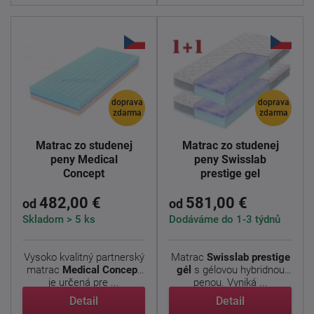
doprava
doprava
zdarma
zdarma
Matrac zo studenej
Matrac zo studenej
peny Medical
peny Swisslab
Concept
prestige gel
482,00 €
581,00 €
od
od
Skladom > 5 ks
Dodáváme do 1-3 týdnů
Vysoko kvalitný partnerský
Matrac
Swisslab prestige
matrac
Medical Concept
gél
s gélovou hybridnou
je určená pre ...
penou. Vyniká ...
Detail
Detail