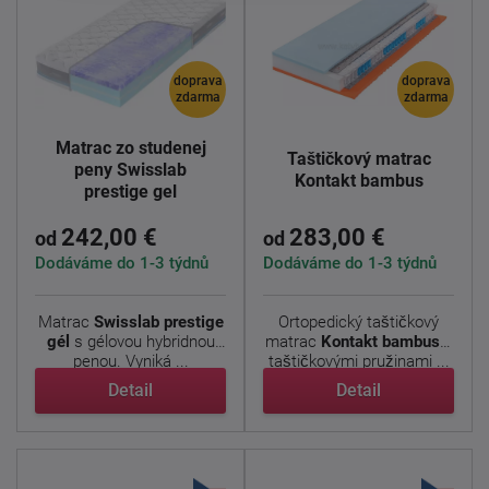
doprava
doprava
zdarma
zdarma
Matrac zo studenej
Taštičkový matrac
peny Swisslab
Kontakt bambus
prestige gel
242,00 €
283,00 €
od
od
Dodáváme do 1-3 týdnů
Dodáváme do 1-3 týdnů
Matrac
Swisslab prestige
Ortopedický taštičkový
gél
s gélovou hybridnou
matrac
Kontakt bambus
s
penou. Vyniká ...
taštičkovými pružinami ...
Detail
Detail