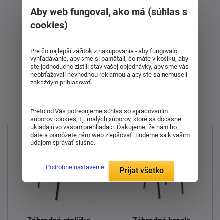
Aby web fungoval, ako má (súhlas s
Od najdrahšieho
cookies)
Od najlacnejšieho
Pre čo najlepší zážitok z nakupovania - aby fungovalo
vyhľadávanie, aby sme si pamätali, čo máte v košíku, aby
Najnovšie
ste jednoducho zistili stav vašej objednávky, aby sme vás
neobťažovali nevhodnou reklamou a aby ste sa nemuseli
zakaždým prihlasovať.
Zobrazujem 1 - 10 z 10
Preto od Vás potrebujeme súhlas so spracovaním
súborov cookies, t.j. malých súborov, ktoré sa dočasne
ukladajú vo vašom prehliadači. Ďakujeme, že nám ho
dáte a pomôžete nám web zlepšovať. Budeme sa k vašim
údajom správať slušne.
Podrobné nastavenie
Prijať všetko