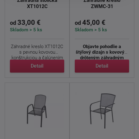
Záhradná stolička
Záhradné kreslo
XT1012C
ZWMC-31
33,00 €
45,00 €
od
od
Skladom > 5 ks
Skladom > 5 ks
Záhradné kreslo XT1012C
Objavte pohodlie a
s pevnou kovovou
štýlový dizajn s kovovým
konštrukciou a čalúnením
drôteným záhradným
z ...
kreslom ...
Detail
Detail