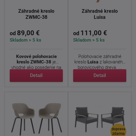
Záhradné kreslo
Záhradné kreslo
ZWMC-38
Luisa
89,00 €
111,00 €
od
od
Skladom > 5 ks
Skladom > 5 ks
Kovové polohovacie
Polohovacie záhradné
kreslo ZWMC-38
je
kreslo
Luisa
z lakovaného
vhodné ako posedenie na
borovicového dreva. ...
záhradu, ...
Detail
Detail
doprava
zdarma