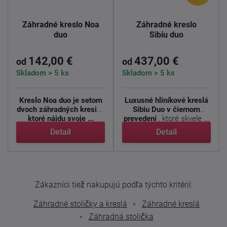
Záhradné kreslo Noa
Záhradné kreslo
duo
Sibiu duo
142,00 €
437,00 €
od
od
Skladom > 5 ks
Skladom > 5 ks
Kreslo Noa duo je setom
Luxusné hliníkové kreslá
dvoch záhradných kresiel,
Sibiu Duo v čiernom
ktoré nájdu svoje ...
prevedení
, ktoré skvele ...
Detail
Detail
Zákazníci tiež nakupujú podľa týchto kritérií:
Záhradné stoličky a kreslá
Záhradné kreslá
Záhradná stolička