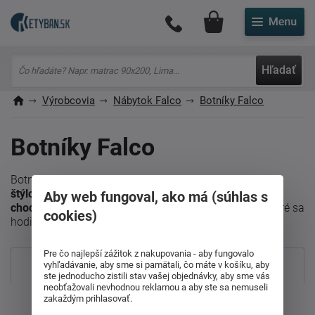
Môj účet
Hľadať
Výrobcovia
Nábytok Falco
Botníky Falco
Botníky Falco
Botníky od spoločnosti
Nábytok Falco
sú
praktickým a
štýlovým riešením
na uloženie obuvi v
predsieni či
Aby web fungoval, ako má (súhlas s
chodbe
. V ponuke nájdete rôzne
veľkosti a dizajny
, ktoré sa
cookies)
hodia do každého interiéru.
Pre čo najlepší zážitok z nakupovania - aby fungovalo
Najpredávanejšie
vyhľadávanie, aby sme si pamätali, čo máte v košíku, aby
ste jednoducho zistili stav vašej objednávky, aby sme vás
neobťažovali nevhodnou reklamou a aby ste sa nemuseli
zakaždým prihlasovať.
Od najdrahšieho