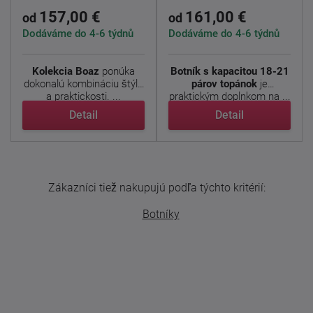
157,00 €
161,00 €
od
od
Dodáváme do 4-6 týdnů
Dodáváme do 4-6 týdnů
Kolekcia Boaz
ponúka
Botník s kapacitou 18-21
dokonalú kombináciu štýlu
párov topánok
je
a praktickosti. ...
praktickým doplnkom na ...
Detail
Detail
Zákazníci tiež nakupujú podľa týchto kritérií:
Botníky