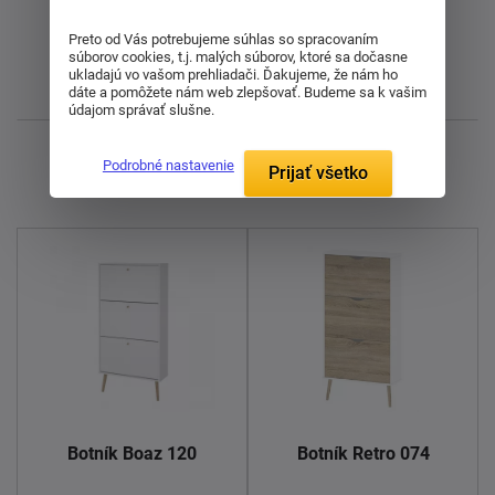
Od najlacnejšieho
Preto od Vás potrebujeme súhlas so spracovaním
súborov cookies, t.j. malých súborov, ktoré sa dočasne
ukladajú vo vašom prehliadači. Ďakujeme, že nám ho
Najnovšie
dáte a pomôžete nám web zlepšovať. Budeme sa k vašim
údajom správať slušne.
Zobrazujem 1 - 2 z 2
Podrobné nastavenie
Prijať všetko
Botník Boaz 120
Botník Retro 074