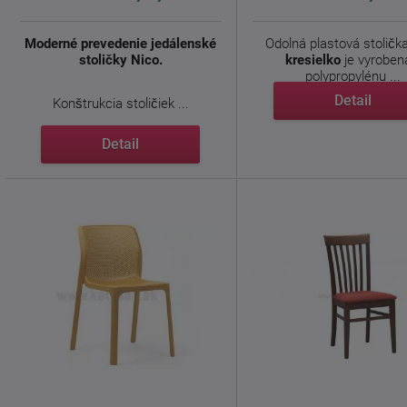
Moderné prevedenie jedálenské
Odolná plastová stoličk
stoličky Nico.
kresielko
je vyroben
polypropylénu ...
Detail
Konštrukcia stoličiek ...
Detail