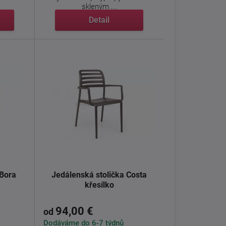
skleným ...
Detail
 Bora
Jedálenská stolička Costa
křesílko
94,00 €
od
Dodáváme do 6-7 týdnů