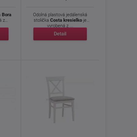
a
Bora
Odolná plastová jedálenská
á z
stolička
Costa
kresielko
je
vyrobená z ...
Detail