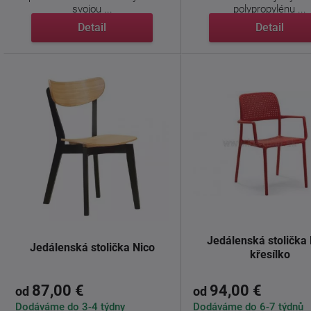
svojou ...
polypropylénu ...
Detail
Detail
Jedálenská stolička
Jedálenská stolička Nico
křesílko
87,00 €
94,00 €
od
od
Dodáváme do 3-4 týdny
Dodáváme do 6-7 týdnů