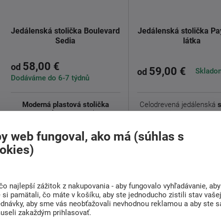
Jedálenská stolička Boulevard
Jedálenská stolička Pa
Sedia
látka
58,00 €
od
59,00 €
Skladom
od
Dodáváme do 6-7 týdnů
Moderná plastová stolička
Celodrevená jedálenská
sedíme boulevard
s atraktívnym
Paysane
je vyrobená z b
dizajnom. ...
masívu ...
y web fungoval, ako má (súhlas s
Detail
Detail
okies)
čo najlepší zážitok z nakupovania - aby fungovalo vyhľadávanie, aby
si pamätali, čo máte v košíku, aby ste jednoducho zistili stav vaše
ednávky, aby sme vás neobťažovali nevhodnou reklamou a aby ste s
useli zakaždým prihlasovať.