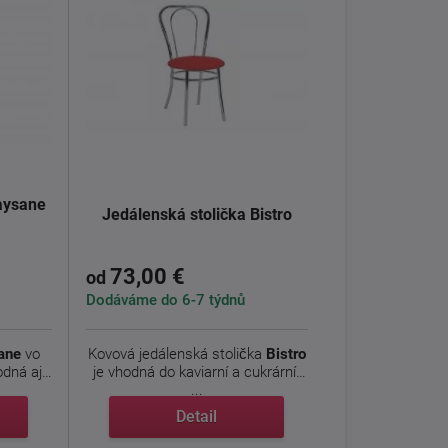
aysane
Jedálenská stolička Bistro
73,00 €
od
Dodáváme do 6-7 týdnů
ane
vo
Kovová jedálenská stolička
Bistro
odná aj
je vhodná do kaviarní a cukrární.
...
Detail