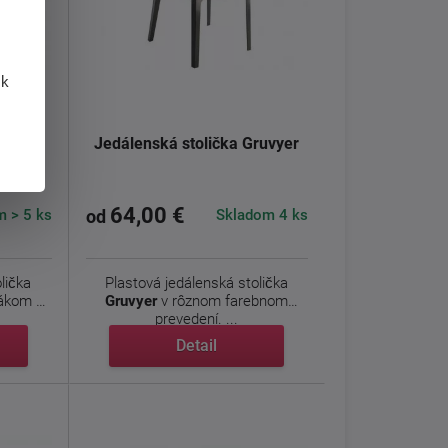
 k
Veneta
Jedálenská stolička Gruvyer
64,00 €
 > 5 ks
Skladom 4 ks
od
lička
Plastová jedálenská stolička
ákom a
Gruvyer
v rôznom farebnom
prevedení. ...
Detail