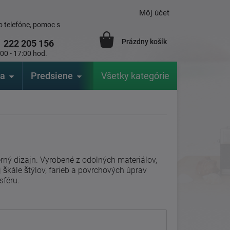
Môj účet
 telefóne, pomoc s
Prázdny košík
1
222 205 156
:00 - 17:00 hod.
ia
Predsiene
Výrobcovia
Všetky kategórie
Záhrada
rný dizajn. Vyrobené z odolných materiálov,
 škále štýlov, farieb a povrchových úprav
sféru.