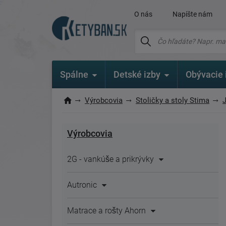
O nás
Napíšte nám
Spálne
Detské izby
Obývacie 
Výrobcovia
Stoličky a stoly Stima
Výrobcovia
2G - vankúše a prikrývky
Autronic
Matrace a rošty Ahorn