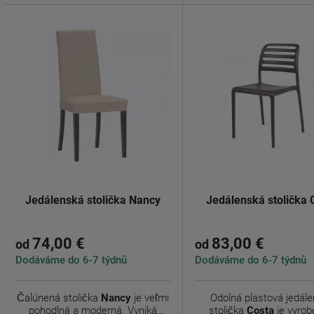
Jedálenská stolička Nancy
Jedálenská stolička 
74,00 €
83,00 €
od
od
Dodáváme do 6-7 týdnů
Dodáváme do 6-7 týdnů
Čalúnená stolička
Nancy
je veľmi
Odolná plastová jedál
pohodlná a moderná. Vyniká
stolička
Costa
je vyrob