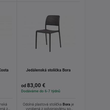
Costa
Jedálenská stolička Bora
83,00 €
od
Dodáváme do 6-7 týdnů
enská
Odolná plastová stolička
Bora
je
ená z
vyrobená z polypropylénu so