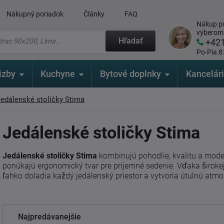
Nákupný poriadok
Články
FAQ
Nákup po
výberom
Hľadať
+42
Po-Pia 8
izby
Kuchyne
Bytové doplnky
Kancelár
Jedálenské stoličky Stima
Jedálenské stoličky Stima
Jedálenské stoličky Stima
kombinujú pohodlie, kvalitu a mode
ponúkajú ergonomický tvar pre príjemné sedenie. Vďaka širokej
ľahko doladia každý jedálenský priestor a vytvoria útulnú atmo
Najpredávanejšie