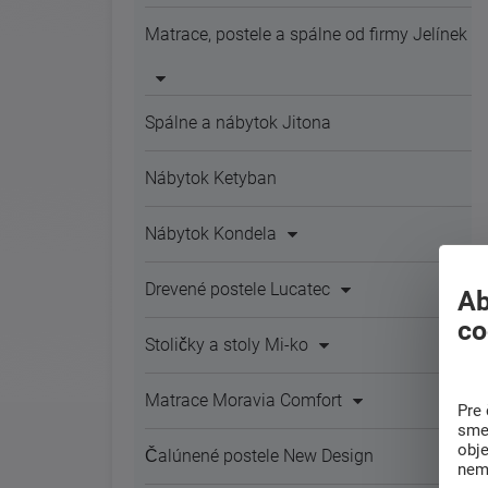
Matrace, postele a spálne od firmy Jelínek
Spálne a nábytok Jitona
Nábytok Ketyban
Nábytok Kondela
Drevené postele Lucatec
Ab
co
Stoličky a stoly Mi-ko
Matrace Moravia Comfort
Pre 
sme 
obj
Čalúnené postele New Design
nem