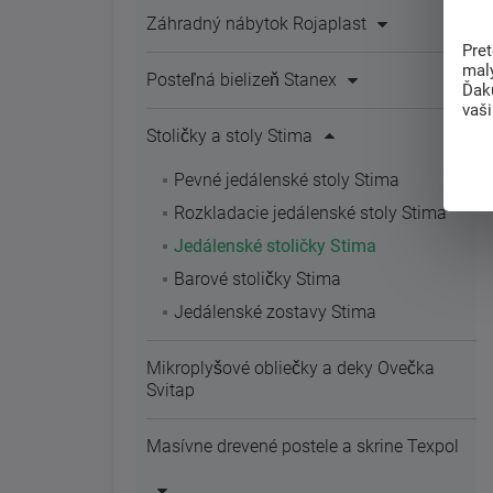
Záhradný nábytok Rojaplast
Pre
mal
Posteľná bielizeň Stanex
Ďak
vaš
Stoličky a stoly Stima
Pevné jedálenské stoly Stima
Rozkladacie jedálenské stoly Stima
Jedálenské stoličky Stima
Barové stoličky Stima
Jedálenské zostavy Stima
Mikroplyšové obliečky a deky Ovečka
Svitap
Masívne drevené postele a skrine Texpol