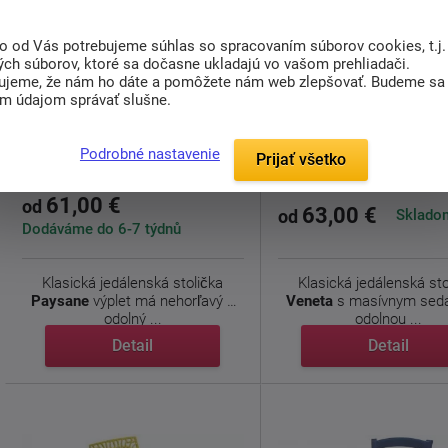
to od Vás potrebujeme súhlas so spracovaním súborov cookies, t.j.
ých súborov, ktoré sa dočasne ukladajú vo vašom prehliadači.
ujeme, že nám ho dáte a pomôžete nám web zlepšovať. Budeme sa
im údajom správať slušne.
Jedálenská stolička Paysane -
Jedálenská stolička 
výplet
Podrobné nastavenie
Prijať všetko
61,00 €
od
63,00 €
Skladom
od
Dodáváme do 6-7 týdnů
Klasická jedálenská stolička
Klasická jedálenská sto
Paysane
výplet má nehorľavý a
Veneta
s masívnym sed
odolný ...
odolnou ...
Detail
Detail