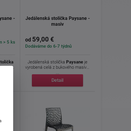
ysane -
Jedálenská stolička Paysane -
masiv
59,00 €
od
 > 5 ks
Dodáváme do 6-7 týdnů
stolička
Jedálenská stolička
Paysane
je
ukového
vyrobená celá z bukového masívu.
...
Detail
j
a