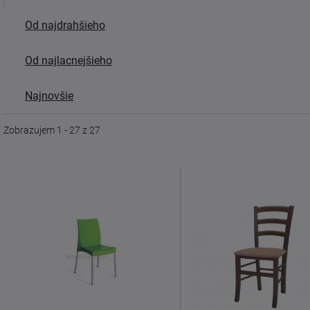
Od najdrahšieho
Od najlacnejšieho
Najnovšie
Zobrazujem 1 - 27 z 27