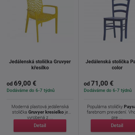
Jedálenská stolička Gruvyer
Jedálenská stolička P
křesílko
color
69,00 €
71,00 €
od
od
Dodáváme do 6-7 týdnů
Dodáváme do 6-7 týdnů
Moderná plastová jedálenská
Populárna stoličky
Pays
stolička
Gruvyer kresielko
je
farebnom prevedení. Vh
vyrobená z ...
pre ...
Detail
Detail