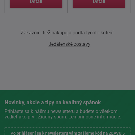
Detail
Detail
Zákazníci tiež nakupujú podľa týchto kritérií:
Jedálenské zostavy
Novinky, akcie a tipy na kvalitný spánok
Prihláste sa k nášmu newsletteru a budete o všetkom
vedieť ako prví. Žiadny spam. Len prínosné informácie.
Po prihlásení sa k newsletteru vám zašleme kód na ZĽAVU 5