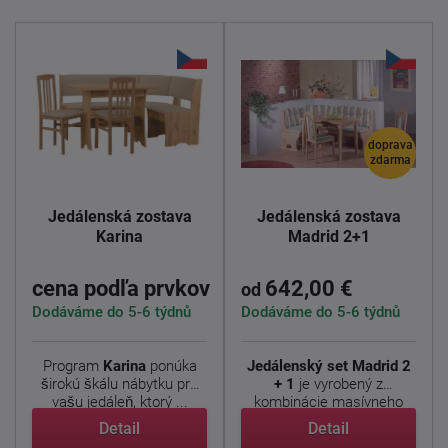
doprava
zdarma
Jedálenská zostava
Jedálenská zostava
Karina
Madrid 2+1
cena podľa prvkov
642,00 €
od
Dodáváme do 5-6 týdnů
Dodáváme do 5-6 týdnů
Program
Karina
ponúka
Jedálenský set Madrid 2
širokú škálu nábytku pre
+ 1
je vyrobený z
vašu jedáleň, ktorý ...
kombinácie masívneho
dreva a ...
Detail
Detail