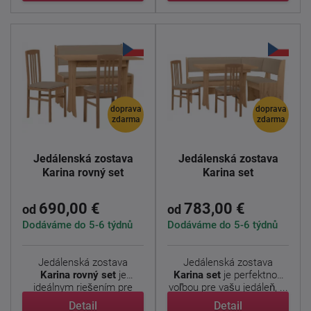
doprava
doprava
zdarma
zdarma
Jedálenská zostava
Jedálenská zostava
Karina rovný set
Karina set
690,00 €
783,00 €
od
od
Dodáváme do 5-6 týdnů
Dodáváme do 5-6 týdnů
Jedálenská zostava
Jedálenská zostava
Karina rovný set
je
Karina set
je perfektnou
ideálnym riešením pre
voľbou pre vašu jedáleň, ...
vašu ...
Detail
Detail