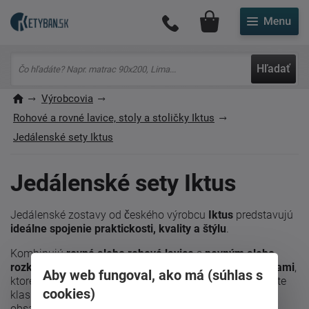
Môj účet
Hľadať
Výrobcovia
Rohové a rovné lavice, stoly a stoličky Iktus
Jedálenské sety Iktus
Jedálenské sety Iktus
Jedálenské zostavy od českého výrobcu
Iktus
predstavujú
ideálne spojenie praktickosti, kvality a štýlu
.
Kombinujú
rovné alebo rohové lavice
s
pevným alebo
rozkladacím stolom
a dopĺňajú ich
pohodlnými stoličkami
,
Aby web fungoval, ako má (súhlas s
ktoré dokonale ladia s celkovým dizajnom. Ak preferujete
cookies)
klasické stolovanie, môžete si vybrať aj zostavy
obsahujúce iba
stôl a stoličky
.