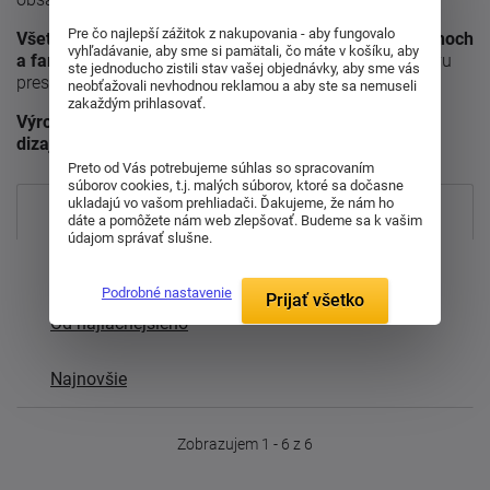
Pre čo najlepší zážitok z nakupovania - aby fungovalo
Všetky prvky sú dostupné v rôznych rozmeroch, dezénoch
vyhľadávanie, aby sme si pamätali, čo máte v košíku, aby
a farebných variantoch
, takže si ľahko vyberiete zostavu
ste jednoducho zistili stav vašej objednávky, aby sme vás
presne na mieru vašej jedálne.
neobťažovali nevhodnou reklamou a aby ste sa nemuseli
zakaždým prihlasovať.
Výrobky Iktus sú zárukou českej kvality, elegantného
dizajnu a dlhej životnosti.
Preto od Vás potrebujeme súhlas so spracovaním
súborov cookies, t.j. malých súborov, ktoré sa dočasne
ukladajú vo vašom prehliadači. Ďakujeme, že nám ho
Najpredávanejšie
dáte a pomôžete nám web zlepšovať. Budeme sa k vašim
údajom správať slušne.
Od najdrahšieho
Podrobné nastavenie
Prijať všetko
Od najlacnejšieho
Najnovšie
Zobrazujem 1 - 6 z 6