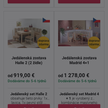
doprava
doprava
zdarma
zdarma
Jedálenská zostava
Jedálenská zostava
Halle 2 (2 židle)
Madrid 4+1
919,00 €
1 278,00 €
od
od
Dodáváme do 5-6 týdnů
Dodáváme do 5-6 týdnů
Jedálenský set Halle 2
Jedálenský set Madrid 4
obsahuje tieto prvky: 1x
+ 1
je vyrobený z
lavica, 1x
pevný stôl ...
kombinácie masívneho
dreva a ...