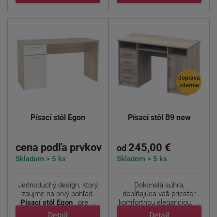
doprava
zdarma
Písací stôl Egon
Písací stôl B9 new
cena podľa prvkov
245,00 €
od
Skladom > 5 ks
Skladom > 5 ks
Jednoduchý design, ktorý
Dokonalá súhra,
zaujme na prvý pohľad.
dopĺňajúca váš priestor
Písací stôl Egon
, pre ...
komfortnou eleganciou, ...
Detail
Detail