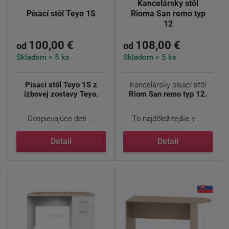
Kancelársky stôl
Písací stôl Teyo 1S
Rioma San remo typ
12
100,00 €
108,00 €
od
od
Skladom > 5 ks
Skladom > 5 ks
Písací stôl Teyo 1S z
Kancelársky písací stôl
izbovej zostavy Teyo.
Riom San remo typ 12.
Dospievajúce deti ...
To najdôležitejšie v ...
Detail
Detail