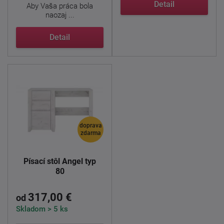
...
Detail
Aby Vaša práca bola
naozaj ...
Detail
doprava
zdarma
Písací stôl Angel typ
80
317,00 €
od
Skladom > 5 ks