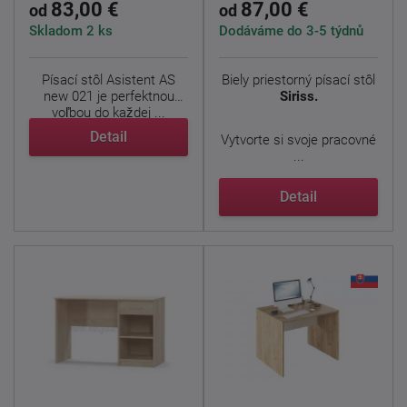
83,00 €
87,00 €
od
od
Skladom 2 ks
Dodáváme do 3-5 týdnů
Písací stôl Asistent AS
Biely priestorný písací stôl
new 021 je perfektnou
Siriss.
voľbou do každej ...
Detail
Vytvorte si svoje pracovné
...
Detail