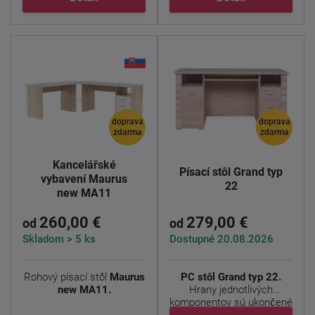
doprava
doprava
zdarma
zdarma
Kancelářské
Písací stôl Grand typ
vybavení Maurus
22
new MA11
260,00 €
279,00 €
od
od
Skladom > 5 ks
Dostupné 20.08.2026
Rohový písací stôl
Maurus
PC stôl Grand typ 22.
new MA11.
Hrany jednotlivých
komponentov sú ukončené