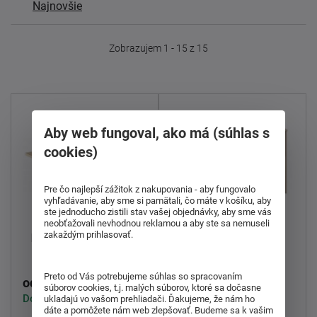
Najnovšie
Zobrazujem 1 - 15 z 15
Aby web fungoval, ako má (súhlas s
cookies)
Pre čo najlepší zážitok z nakupovania - aby fungovalo
vyhľadávanie, aby sme si pamätali, čo máte v košíku, aby
ste jednoducho zistili stav vašej objednávky, aby sme vás
Doplnok do
neobťažovali nevhodnou reklamou a aby ste sa nemuseli
Písací stôl Asistent
zakaždým prihlasovať.
kancelárie Rioma typ
new 021 ZA
13
Preto od Vás potrebujeme súhlas so spracovaním
58,00 €
80,00 €
od
od
súborov cookies, t.j. malých súborov, ktoré sa dočasne
Dodáváme do 3-5 týdnů
Skladom > 5 ks
ukladajú vo vašom prehliadači. Ďakujeme, že nám ho
dáte a pomôžete nám web zlepšovať. Budeme sa k vašim