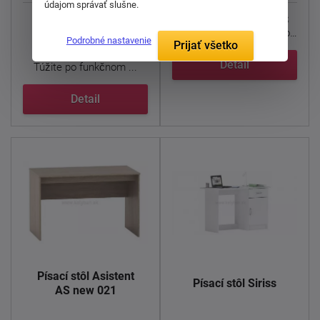
údajom správať slušne.
Moderná a harmonická
Písací stôl
Asistent AS
kancelárska zostava
new 021 ZA
je perfektnou
Podrobné nastavenie
Prijať všetko
Rioma
voľbou do každej ...
Detail
Túžite po funkčnom ...
Detail
Písací stôl Asistent
Písací stôl Siriss
AS new 021