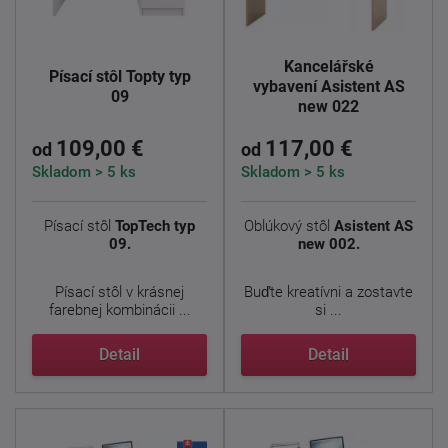
Kancelářské
Písací stôl Topty typ
vybavení Asistent AS
09
new 022
109,00 €
117,00 €
od
od
Skladom > 5 ks
Skladom > 5 ks
Písací stôl
TopTech typ
Oblúkový stôl
Asistent AS
09.
new 002.
Písací stôl v krásnej
Buďte kreatívni a zostavte
farebnej kombinácii ...
si ...
Detail
Detail