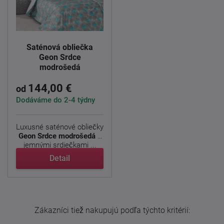
Saténová obliečka
Geon Srdce
modrošedá
144,00 €
od
Dodáváme do 2-4 týdny
Luxusné saténové obliečky
Geon Srdce modrošedá
s
jemnými srdiečkami ...
Detail
Zákazníci tiež nakupujú podľa týchto kritérií: