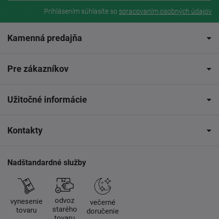
Prihlásením súhlasíte so
spracovaním osobných údajov
Kamenná predajňa
Pre zákazníkov
Užitočné informácie
Kontakty
Nadštandardné služby
odvoz
vynesenie
večerné
starého
tovaru
doručenie
tovaru