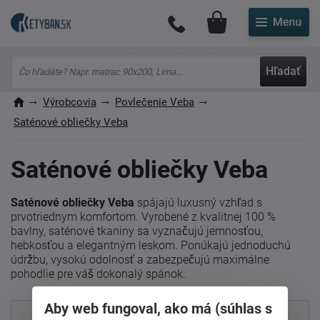
Môj účet
Hľadať
Výrobcovia
Povlečenie Veba
Saténové obliečky Veba
Saténové obliečky Veba
Saténové obliečky Veba
spájajú luxusný vzhľad s
prvotriednym komfortom. Vyrobené z kvalitnej 100 %
bavlny, saténové tkaniny sa vyznačujú jemnosťou,
hebkosťou a elegantným leskom. Ponúkajú jednoduchú
údržbu, vysokú odolnosť a zabezpečujú maximálne
pohodlie pre váš dokonalý spánok.
Aby web fungoval, ako má (súhlas s
Najpredávanejšie