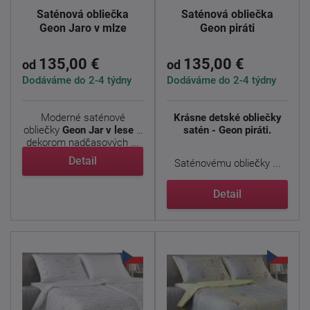
Saténová obliečka
Saténová obliečka
Geon Jaro v mlze
Geon piráti
135,00 €
135,00 €
od
od
Dodáváme do 2-4 týdny
Dodáváme do 2-4 týdny
Moderné saténové
Krásne detské obliečky
obliečky
Geon Jar v lese
s
satén - Geon piráti.
dekorom nadčasových ...
Detail
Saténovému obliečky ...
Detail