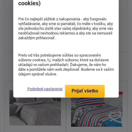
cookies)
Od najdrahšieho
Pre čo najlepší zážitok z nakupovania - aby fungovalo
vyhľadávanie, aby sme si pamätali, čo máte v košíku, aby
ste jednoducho zistili stav vašej objednávky, aby sme vás
Od najlacnejšieho
neobťažovali nevhodnou reklamou a aby ste sa nemuseli
zakaždým prihlasovať.
Najnovšie
Preto od Vás potrebujeme súhlas so spracovaním
súborov cookies, t.j. malých súborov, ktoré sa dočasne
Zobrazujem 1 - 7 z 7
ukladajú vo vašom prehliadači. Ďakujeme, že nám ho
dáte a pomôžete nám web zlepšovať. Budeme sa k vašim
údajom správať slušne.
Podrobné nastavenie
Prijať všetko