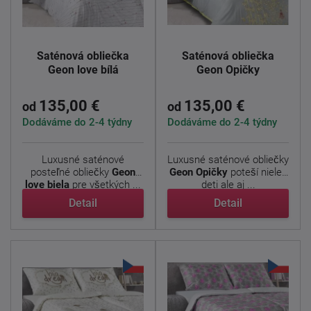
Saténová obliečka
Saténová obliečka
Geon love bílá
Geon Opičky
135,00 €
135,00 €
od
od
Dodáváme do 2-4 týdny
Dodáváme do 2-4 týdny
Luxusné saténové
Luxusné saténové obliečky
posteľné obliečky
Geon
Geon Opičky
poteší nielen
love biela
pre všetkých ...
deti ale aj ...
Detail
Detail