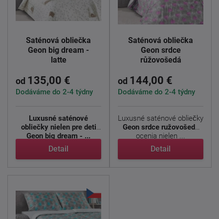
Saténová obliečka
Saténová obliečka
Geon big dream -
Geon srdce
latte
růžovošedá
135,00 €
144,00 €
od
od
Dodáváme do 2-4 týdny
Dodáváme do 2-4 týdny
Luxusné saténové
Luxusné saténové obliečky
obliečky nielen pre deti
Geon srdce ružovošedá
Geon big dream - ...
ocenia nielen ...
Detail
Detail