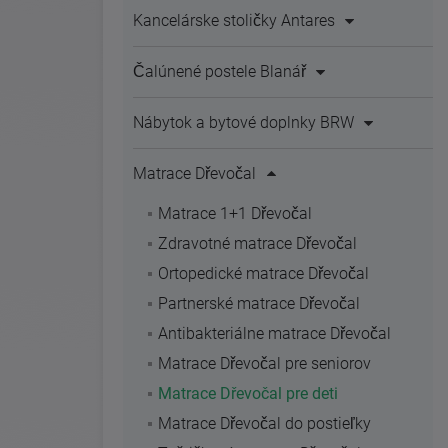
Kancelárske stoličky Antares
Čalúnené postele Blanář
Nábytok a bytové doplnky BRW
Matrace Dřevočal
Matrace 1+1 Dřevočal
Zdravotné matrace Dřevočal
Ortopedické matrace Dřevočal
Partnerské matrace Dřevočal
Antibakteriálne matrace Dřevočal
Matrace Dřevočal pre seniorov
Matrace Dřevočal pre deti
Matrace Dřevočal do postieľky