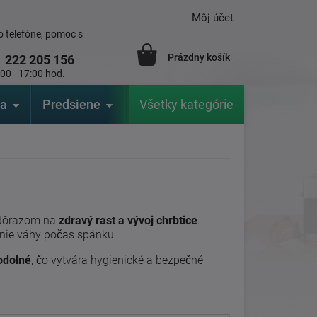
Môj účet
 telefóne, pomoc s
Prázdny košík
1
222 205 156
:00 - 17:00 hod.
ia
Predsiene
Výrobcovia
Všetky kategórie
Záhrada
 dôrazom na
zdravý rast a vývoj chrbtice
.
enie váhy počas spánku.
odolné
, čo vytvára hygienické a bezpečné