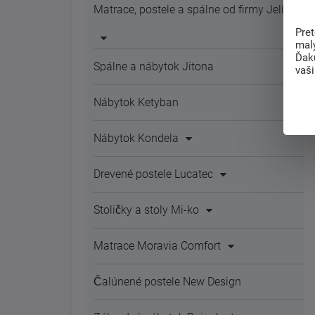
Matrace, postele a spálne od firmy Jelínek
Pre
mal
Ďak
Spálne a nábytok Jitona
vaš
Nábytok Ketyban
Nábytok Kondela
Drevené postele Lucatec
Stoličky a stoly Mi-ko
Matrace Moravia Comfort
Čalúnené postele New Design