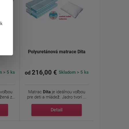
 k
e Dáda
Polyuretánová matrace Dita
216,00 €
 > 5 ks
Skladom > 5 ks
od
 voľbou
Matrac
Dita
je ideálnou voľbou
ožená z
pre deti a mládež. Jadro tvorí ...
Detail