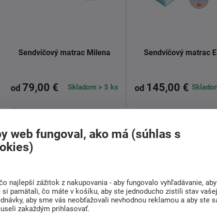
Sendvičový matrac Milena
Sendvičový matrac E
79,00 €
145,00 €
Skladom > 5 ks
Skladom
od
od
Polyuretánový matrac spevnený
Matrac Eliška - dvojitá 
PUR jadrom, ktoré zaručuje vyššiu
pre partnerské pohodlie
Matrac
y web fungoval, ako má (súhlas s
...
Eliška ...
okies)
Detail
Detail
čo najlepší zážitok z nakupovania - aby fungovalo vyhľadávanie, aby
si pamätali, čo máte v košíku, aby ste jednoducho zistili stav vaše
ednávky, aby sme vás neobťažovali nevhodnou reklamou a aby ste s
useli zakaždým prihlasovať.