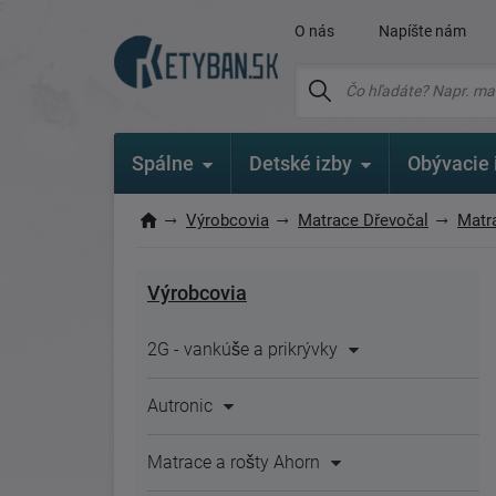
O nás
Napíšte nám
Spálne
Detské izby
Obývacie 
Výrobcovia
Matrace Dřevočal
Matra
Výrobcovia
2G - vankúše a prikrývky
Autronic
Matrace a rošty Ahorn