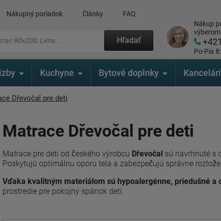
Nákupný poriadok
Články
FAQ
Nákup po
výberom
Hľadať
+42
Po-Pia 8
izby
Kuchyne
Bytové doplnky
Kancelár
ce Dřevočal pre deti
Matrace Dřevočal pre deti
Matrace pre deti od českého výrobcu
Dřevočal
sú navrhnuté s
Poskytujú optimálnu oporu tela a zabezpečujú správne rozlož
Vďaka kvalitným materiálom sú hypoalergénne, priedušné a 
prostredie pre pokojný spánok detí.