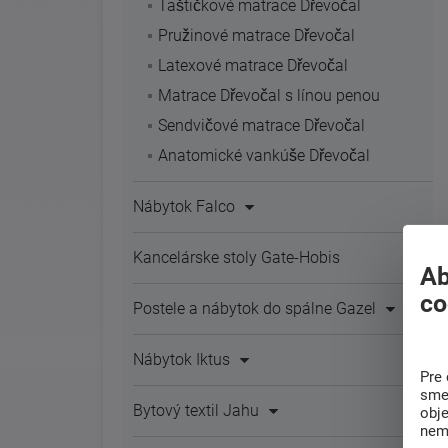
Taštičkové matrace Dřevočal
Pružinové matrace Dřevočal
Latexové matrace Dřevočal
Matrace Dřevočal s línou penou
Sendvičové matrace Dřevočal
Anatomické vankúše Dřevočal
Nábytok Falco
Kancelárske stoly Gate-Hobis
Ab
co
Postele a nábytok do spálne Gazel
Nábytok Iktus
Pre 
sme 
Bytový textil Jahu
obj
nem