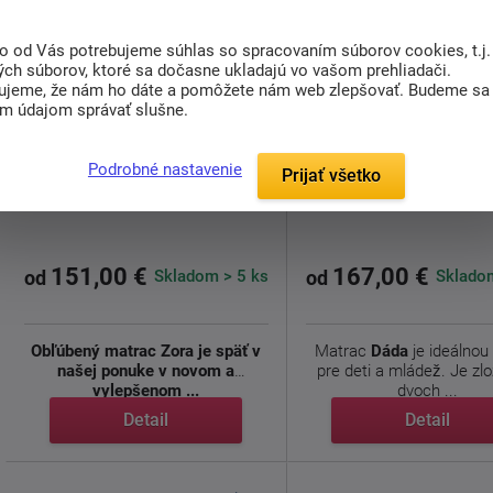
to od Vás potrebujeme súhlas so spracovaním súborov cookies, t.j.
ých súborov, ktoré sa dočasne ukladajú vo vašom prehliadači.
ujeme, že nám ho dáte a pomôžete nám web zlepšovať. Budeme sa
im údajom správať slušne.
Podrobné nastavenie
Prijať všetko
Sendvičový matrac Zora
Polyuretánová matrac
151,00 €
167,00 €
Skladom > 5 ks
Skladom
od
od
Obľúbený matrac Zora je späť v
Matrac
Dáda
je ideálnou
našej ponuke v novom a
pre deti a mládež. Je zl
vylepšenom ...
dvoch ...
Detail
Detail