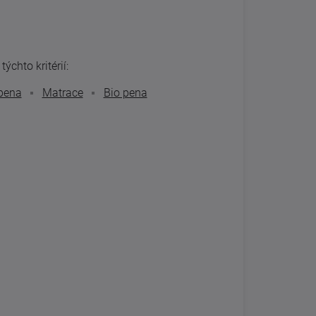
ýchto kritérií:
pena
Matrace
Bio pena