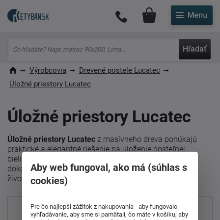
Môj účet
Hľadať
Výrobcovia
Drevené postele Lucatec
Úložné priestory Lucatec
Úložné priestory Lucatec
Úložné priestory Lucatec
z masívneho dreva ponúkajú
praktické a elegantné riešenie na uloženie posteľnej
bielizne alebo sezónnych vecí. Sú navrhnuté tak, aby
Aby web fungoval, ako má (súhlas s
dokonale dopĺňali postele Lucatec, a zabezpečujú dlhú
životnosť aj jednoduchú manipuláciu.
cookies)
Pre čo najlepší zážitok z nakupovania - aby fungovalo
Najpredávanejšie
vyhľadávanie, aby sme si pamätali, čo máte v košíku, aby