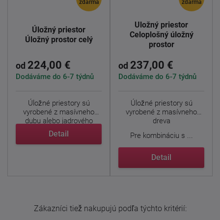
zdarma
zdarma
Úložný priestor
Úložný priestor
Celoplošný úložný
Úložný prostor celý
prostor
224,00 €
237,00 €
od
od
Dodáváme do 6-7 týdnů
Dodáváme do 6-7 týdnů
Úložné priestory sú
Úložné priestory sú
vyrobené z masívneho
vyrobené z masívneho
dubu alebo jadrového
dreva
buka. ...
Detail
Pre kombináciu s ...
Detail
Zákazníci tiež nakupujú podľa týchto kritérií: