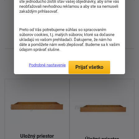
ste jednoducho zistili stav vašej objednávky, aby sme vás
neobťažovali nevhodnou reklamou a aby ste sa nemuseli
Od najdrahšieho
zakaždým prihlasovať.
Od najlacnejšieho
Preto od Vás potrebujeme súhlas so spracovaním
súborov cookies, t.j. malých súborov, ktoré sa dočasne
ukladajú vo vašom prehliadači. Ďakujeme, že nám ho
Najnovšie
dáte a pomôžete nám web zlepšovať. Budeme sa k vašim
údajom správať slušne.
Zobrazujem 1 - 4 z 4
Podrobné nastavenie
Prijať všetko
Úložný priestor