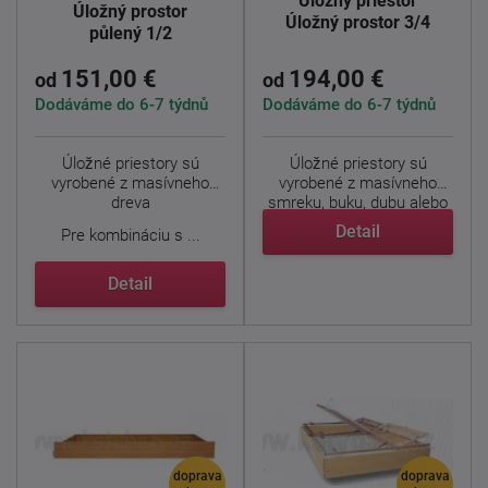
Úložný priestor
Úložný prostor
Úložný prostor 3/4
půlený 1/2
151,00 €
194,00 €
od
od
Dodáváme do 6-7 týdnů
Dodáváme do 6-7 týdnů
Úložné priestory sú
Úložné priestory sú
vyrobené z masívneho
vyrobené z masívneho
dreva
smreku, buku, dubu alebo
...
Detail
Pre kombináciu s ...
Detail
doprava
doprava