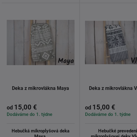
Deka z mikrovlákna Maya
Deka z mikrovlákna V
15,00 €
15,00 €
od
od
Dodáváme do 1. týdne
Dodáváme do 1. týdne
Hebučká mikroplyšová deka
Hebučké preveden
Maya.
mikroplyšovej deky Vl