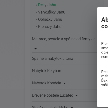
Deky Jahu
Vankúšiky Jahu
Ab
Obliečky Jahu
co
Prehozy Jahu
Matrace, postele a spálne od firmy Jelínek
Pre 
sme 
obj
nem
Spálne a nábytok Jitona
Nábytok Ketyban
Pre
mal
Ďak
Nábytok Kondela
vaš
Drevené postele Lucatec
Stoličky a stoly Mi-ko