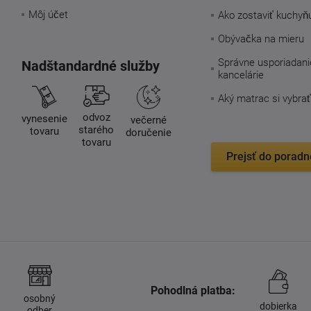
Môj účet
Ako zostaviť kuchyň
Obývačka na mieru
Správne usporiadani
Nadštandardné služby
kancelárie
Aký matrac si vybrať
odvoz
vynesenie
večerné
starého
tovaru
doručenie
tovaru
Prejsť do poradn
Pohodlná platba:
osobný
dobierka
odber