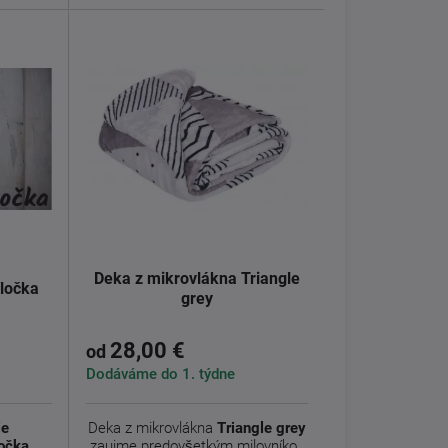
Deka z mikrovlákna Triangle
ločka
grey
28,00 €
od
Dodáváme do 1. týdne
ie
Deka z mikrovlákna
Triangle grey
očka.
zaujme predovšetkým milovníkov