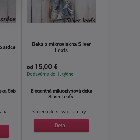
Deka z mikrovlákna Silver
b srdce
Leafs
15,00 €
od
Dodáváme do 1. týdne
eka Sob
Elegantná mikroplyšová deka
Silver Leafs.
v na
Spríjemnite si svoje večery ...
Detail