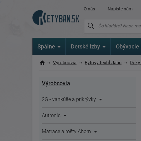
O nás
Napíšte nám
Spálne
Detské izby
Obývacie 
Výrobcovia
Bytový textil Jahu
Deky
Výrobcovia
2G - vankúše a prikrývky
Autronic
Matrace a rošty Ahorn