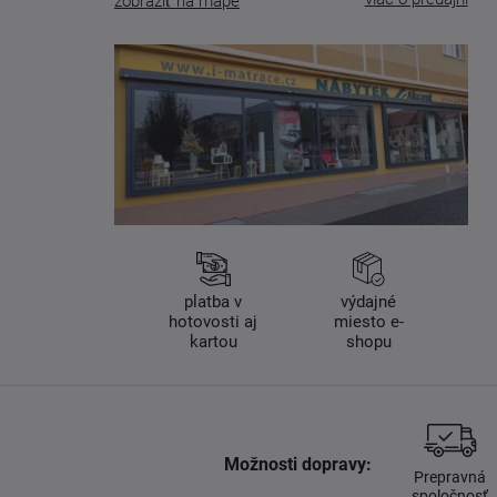
zobraziť na mape
platba v
výdajné
hotovosti aj
miesto e-
kartou
shopu
Možnosti dopravy:
Prepravná
spoločnosť