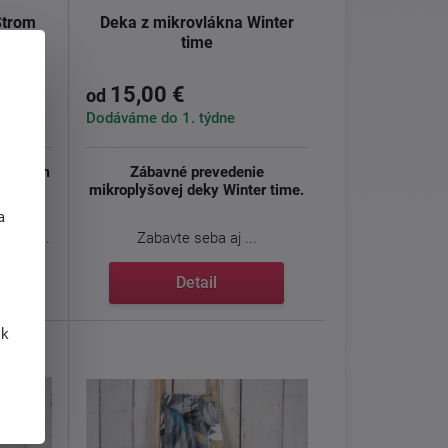
Strom
Deka z mikrovlákna Winter
time
15,00 €
od
Dodáváme do 1. týdne
a Strom
Zábavné prevedenie
mikroplyšovej deky Winter time.
j
a
ou a ...
Zabavte seba aj ...
Detail
 k