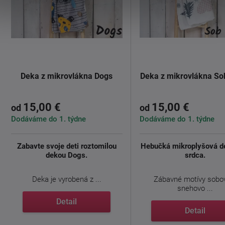
Deka z mikrovlákna Dogs
Deka z mikrovlákna So
15,00 €
15,00 €
od
od
Dodáváme do 1. týdne
Dodáváme do 1. týdne
Zabavte svoje deti roztomilou
Hebučká mikroplyšová d
dekou Dogs.
srdca.
Deka je vyrobená z ...
Zábavné motívy sobo
snehovo ...
Detail
Detail