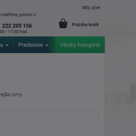
Môj účet
 telefóne, pomoc s
Prázdny košík
1
222 205 156
:00 - 17:00 hod.
ia
Predsiene
Výrobcovia
Všetky kategórie
Záhrada
ejšie zimy.