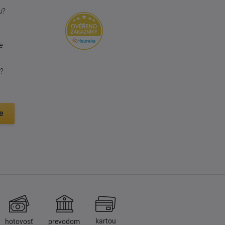
u?
e
?
e
kartou
hotovosť
prevodom