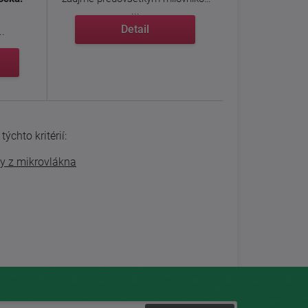
...
Detail
..
ýchto kritérií:
y z mikrovlákna