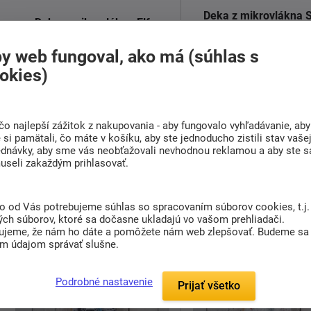
Deka z mikrovlákna 
Deka z mikrovlákna Elf
šedý
y web fungoval, ako má (súhlas s
15,00 €
15,00 €
od
od
okies)
Dodáváme do 1. týdne
Dodáváme do 1. týdne
Hebučká mikroplyšová deka Elf.
Jemná mikroplyšová dek
čo najlepší zážitok z nakupovania - aby fungovalo vyhľadávanie, aby
sivý.
si pamätali, čo máte v košíku, aby ste jednoducho zistili stav vaše
ednávky, aby sme vás neobťažovali nevhodnou reklamou a aby ste s
Nechajte sa objať jemnosťou a
useli zakaždým prihlasovať.
zahriať ...
Nechajte sa objať jemnosť
Detail
Detail
to od Vás potrebujeme súhlas so spracovaním súborov cookies, t.j.
ých súborov, ktoré sa dočasne ukladajú vo vašom prehliadači.
ujeme, že nám ho dáte a pomôžete nám web zlepšovať. Budeme sa
im údajom správať slušne.
Podrobné nastavenie
Prijať všetko