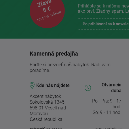
Zľava
Prihláste sa k nášmu new
5 €
ako prví. Žiadny spam. L
na prvý nákup
Po prihlásení sa k newsl
Kamenná predajňa
Príďte si prezrieť náš nábytok. Radi vám
poradíme.
Otváracia
Kde nás nájdete
doba
Akcent nábytok
Po - Pia: 9 - 17
Sokolovská 1345
hod.
698 01 Veselí nad
So: 9 - 11 hod.
Moravou
Česká republika
viac o predajni