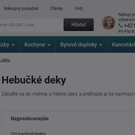
Nákupný poriadok
Články
FAQ
Nákup po
výberom
Hľadať
+42
Po-Pia 8
izby
Kuchyne
Bytové doplnky
Kancelár
 Jahu
Hebučké deky
Zabaľte sa do mäkkej a hebkej deky a prečkajte aj tie najmraziv
Najpredávanejšie
Od najdrahšieho