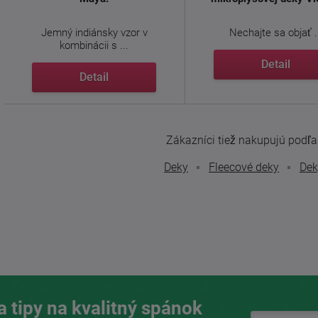
Jemný indiánsky vzor v
Nechajte sa objať .
kombinácii s ...
Detail
Detail
Zákazníci tiež nakupujú podľa t
Deky
Fleecové deky
Dek
a tipy na kvalitný spánok