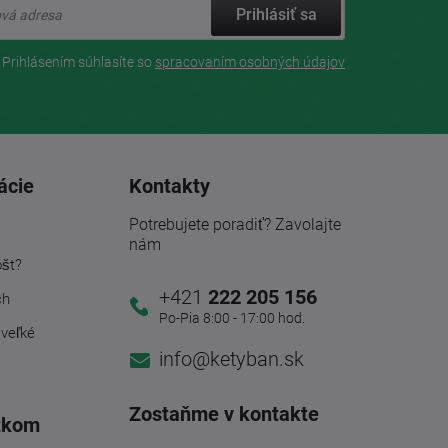
Prihlásiť sa
Prihlásením súhlasíte so
spracovaním osobných údajov
ácie
Kontakty
Potrebujete poradiť? Zavolajte
nám
ošt?
+421
222 205 156
ch
Po-Pia 8:00 - 17:00 hod.
 veľké
info@ketyban.sk
Zostaňme v kontakte
tkom