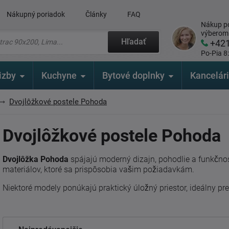
Nákupný poriadok
Články
FAQ
Nákup po
výberom
Hľadať
+42
Po-Pia 8
izby
Kuchyne
Bytové doplnky
Kancelár
Dvojlôžkové postele Pohoda
Dvojlôžkové postele Pohoda
Dvojlôžka Pohoda
spájajú moderný dizajn, pohodlie a funkčnos
materiálov, ktoré sa prispôsobia vašim požiadavkám.
Niektoré modely ponúkajú praktický úložný priestor, ideálny 