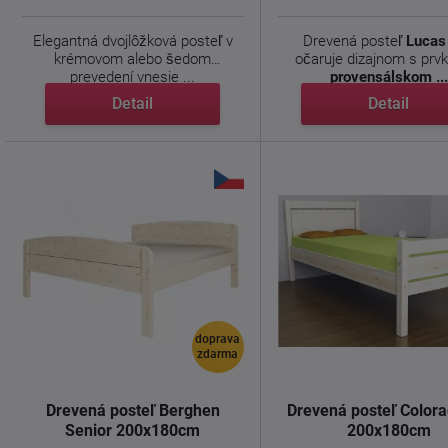
Elegantná dvojlôžková posteľ v
Drevená posteľ
Lucas
krémovom alebo šedom
očaruje dizajnom s prv
prevedení vnesie ...
provensálskom ...
Detail
Detail
doprava
zdarma
Drevená posteľ Berghen
Drevená posteľ Colora
Senior 200x180cm
200x180cm