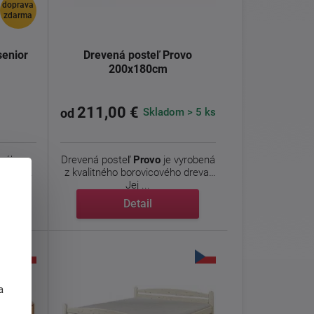
doprava
zdarma
senior
Drevená posteľ Provo
200x180cm
211,00 €
Skladom > 5 ks
od
rába z
Drevená posteľ
Provo
je vyrobená
o
masívu
z kvalitného borovicového dreva.
Jej ...
Detail
j
a