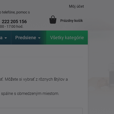
Môj účet
 telefóne, pomoc s
Prázdny košík
1
222 205 156
:00 - 17:00 hod.
ia
Predsiene
Výrobcovia
Všetky kategórie
Záhrada
ť. Môžete si vybrať z rôznych štýlov a
pre spálne s obmedzeným miestom.