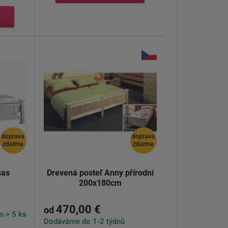
doprava
doprava
zdarma
zdarma
cas
Drevená posteľ Anny přírodní
200x180cm
470,00 €
od
 > 5 ks
Dodáváme do 1-2 týdnů