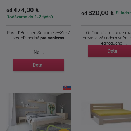
474,00 €
od
320,00 €
Skladom
od
Dodáváme do 1-2 týdnů
Posteľ Berghen Senior je zvýšená
Obľúbené smrekové ma
posteľ vhodná
pre seniorov.
drevo je základom veľmi 
jednoducho ...
Detail
Na ...
Detail