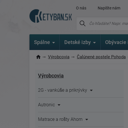
O nás
Napíšte nám
Spálne
Detské izby
Obývacie 
Výrobcovia
Čalúnené postele Pohoda
Výrobcovia
2G - vankúše a prikrývky
Autronic
Matrace a rošty Ahorn