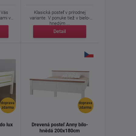
Vás
Klasická posteľ v prírodnej
kami v
variante. V ponuke tiež v bielo-
hnedým ...
Detail
doprava
doprava
zdarma
zdarma
do lux
Drevená posteľ Anny bílo-
hnědá 200x180cm