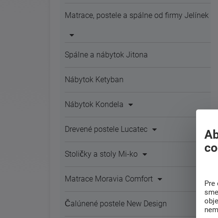
Matrace, postele a spálne od firmy Jelínek
Spálne a nábytok Jitona
Nábytok Ketyban
Nábytok Kondela
Drevené postele Lucatec
Ab
co
Stoličky a stoly Mi-ko
Matrace Moravia Comfort
Pre 
sme 
obj
Čalúnené postele New Design
nem