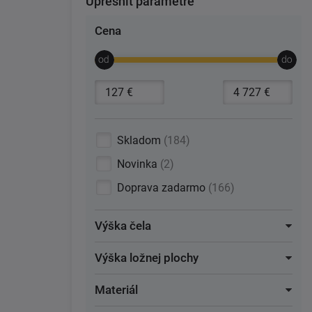
Upresniť parametre
Cena
Skladom
184
Novinka
2
Doprava zadarmo
166
Výška čela
Výška ložnej plochy
Materiál