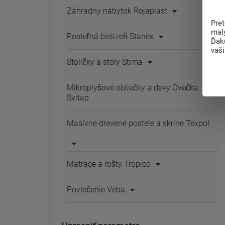
Záhradný nábytok Rojaplast
Pre
mal
Posteľná bielizeň Stanex
Ďak
vaš
Stoličky a stoly Stima
Mikroplyšové obliečky a deky Ovečka
Svitap
Masívne drevené postele a skrine Texpol
Matrace a rošty Tropico
Povlečenie Veba