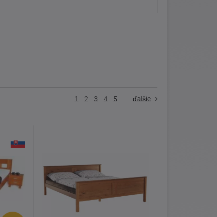
1
2
3
4
5
ďalšie