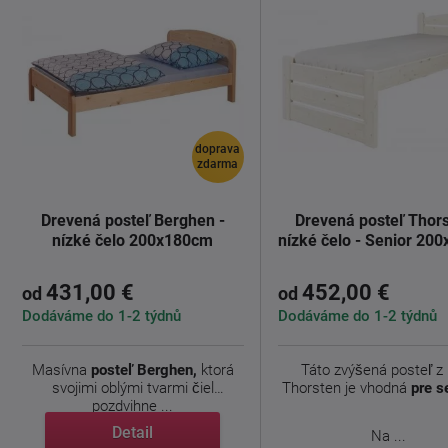
doprava
zdarma
Drevená posteľ Berghen -
Drevená posteľ Thors
nízké čelo 200x180cm
nízké čelo - Senior 20
431,00 €
452,00 €
od
od
Dodáváme do 1-2 týdnů
Dodáváme do 1-2 týdnů
Masívna
posteľ Berghen,
ktorá
Táto zvýšená posteľ z
svojimi oblými tvarmi čiel
Thorsten je vhodná
pre s
pozdvihne ...
Detail
Na ...