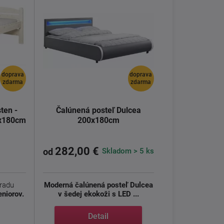
doprava
doprava
zdarma
zdarma
ten -
Čalúnená posteľ Dulcea
0x180cm
200x180cm
282,00 €
Skladom > 5 ks
od
 radu
Moderná čalúnená posteľ Dulcea
eniorov.
v šedej ekokoži s LED ...
Detail