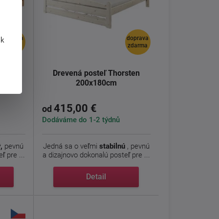
doprava
doprava
 k
zdarma
zdarma
ten -
Drevená posteľ Thorsten
0cm
200x180cm
415,00 €
od
Dodáváme do 1-2 týdnů
,
pevnú
Jedná sa o veľmi
stabilnú
, pevnú
ľ pre ...
a dizajnovo dokonalú posteľ pre ...
Detail