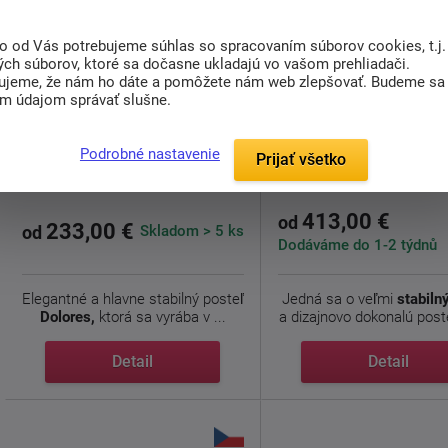
to od Vás potrebujeme súhlas so spracovaním súborov cookies, t.j.
ých súborov, ktoré sa dočasne ukladajú vo vašom prehliadači.
doprava
ujeme, že nám ho dáte a pomôžete nám web zlepšovať. Budeme sa
zdarma
im údajom správať slušne.
Drevená-kovová posteľ
Drevená posteľ Thors
Podrobné nastavenie
Prijať všetko
Dolores 200x180cm
nízké čelo 200x18
413,00 €
od
233,00 €
Skladom > 5 ks
od
Dodáváme do 1-2 týdnů
Elegantné a hlavne stabilný posteľ
Jedná sa o veľmi
stabilný
Dolores,
ktorá sa vyrába v ...
a dizajnovo dokonalú poste
Detail
Detail