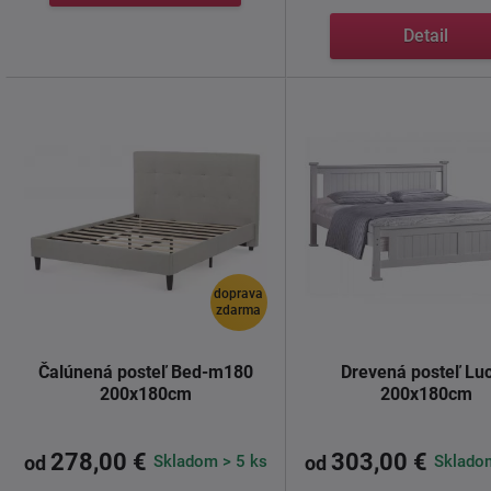
Detail
doprava
zdarma
Čalúnená posteľ Bed-m180
Drevená posteľ Lu
200x180cm
200x180cm
278,00 €
303,00 €
Skladom > 5 ks
Skladom
od
od