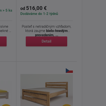
516,00 €
od
 > 5 ks
Dodáváme do 1-2 týdnů
sívne
Posteľ s netradičným vzhľadom,
pekné a
ktorá zaujme
bielo-hnedým
prevedením, ...
Detail