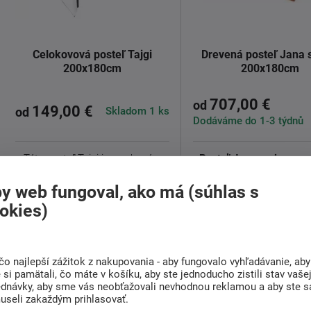
Celokovová posteľ Tajgi
Drevená posteľ Jana 
200x180cm
200x180cm
707,00 €
od
149,00 €
Skladom 1 ks
od
Dodáváme do 1-3 týdnů
Táto posteľ Tajgi je vyrobená z
Posteľ Jana senior
sa vy
kvalitného kovu s elegantnou
bukového
alebo
dubovéh
čiernou ...
o hrúbke ...
y web fungoval, ako má (súhlas s
Detail
Detail
okies)
čo najlepší zážitok z nakupovania - aby fungovalo vyhľadávanie, aby
si pamätali, čo máte v košíku, aby ste jednoducho zistili stav vaše
ednávky, aby sme vás neobťažovali nevhodnou reklamou a aby ste s
useli zakaždým prihlasovať.